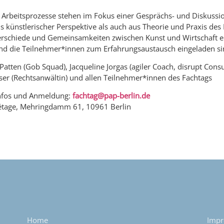
e Arbeitsprozesse stehen im Fokus einer Gesprächs- und Diskussi
us künstlerischer Perspektive als auch aus Theorie und Praxis de
schiede und Gemeinsamkeiten zwischen Kunst und Wirtschaft e
d die Teilnehmer*innen zum Erfahrungsaustausch eingeladen si
Patten (Gob Squad), Jacqueline Jorgas (agiler Coach, disrupt Consu
ser (Rechtsanwältin) und allen Teilnehmer*innen des Fachtags
nfos und Anmeldung:
fachtag@pap-berlin.de
rétage, Mehringdamm 61, 10961 Berlin
Home
Imp