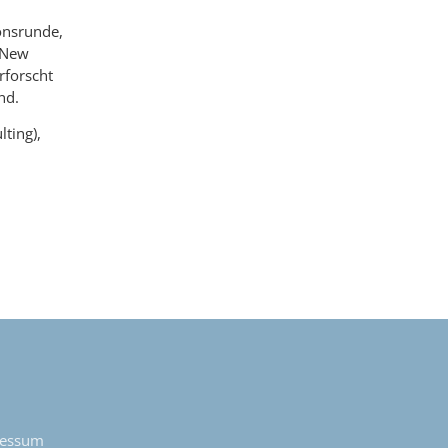
onsrunde,
s New
rforscht
nd.
lting),
ressum