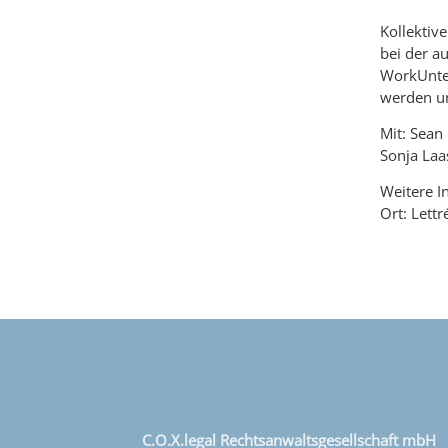
Kollektiv
bei der a
WorkUnter
werden un
Mit: Sean 
Sonja Laa
Weitere I
Ort: Lett
C.O.X.legal Rechtsanwaltsgesellschaft mbH