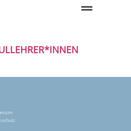
HULLEHRER*INNEN
ressum
nschutz