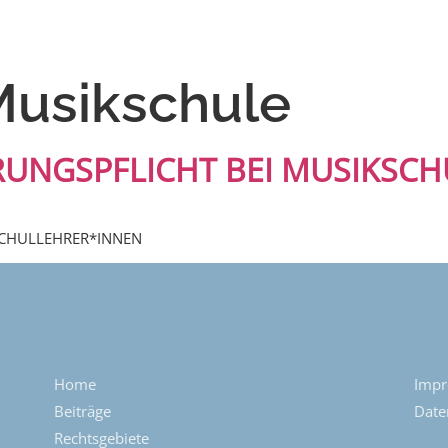
Musikschule
ERUNGSPFLICHT BEI MUSIKSC
SCHULLEHRER*INNEN
Home
Imp
Beiträge
Date
Rechtsgebiete