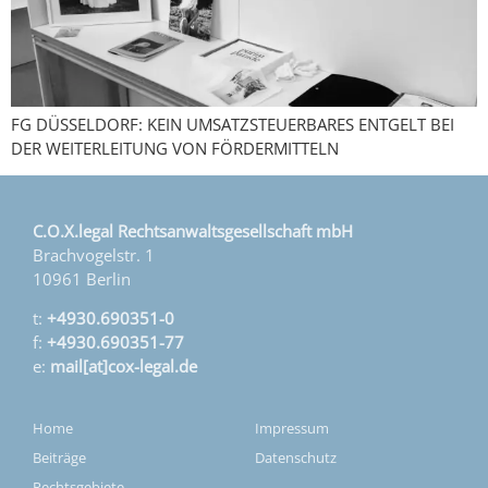
FG DÜSSELDORF: KEIN UMSATZSTEUERBARES ENTGELT BEI
DER WEITERLEITUNG VON FÖRDERMITTELN
C.O.X.legal Rechtsanwaltsgesellschaft mbH
Brachvogelstr. 1
10961 Berlin
t:
+4930.690351-0
f:
+4930.690351-77
e:
mail[at]cox-legal.de
Home
Impressum
Beiträge
Datenschutz
Rechtsgebiete