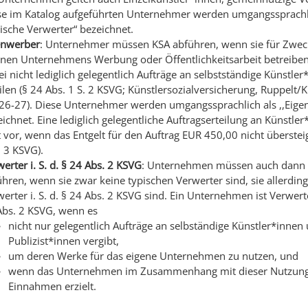
se im Katalog aufgeführten Unternehmer werden umgangssprachli
ische Verwerter“ bezeichnet.
enwerber
: Unternehmer müssen KSA abführen, wenn sie für Zwec
enen Unternehmens Werbung oder Öffentlichkeitsarbeit betreibe
i nicht lediglich gelegentlich Aufträge an selbstständige Künstler
ilen (§ 24 Abs. 1 S. 2 KSVG; Künstlersozialversicherung, Ruppelt/K
 26-27). Diese Unternehmer werden umgangssprachlich als ,,Eige
ichnet. Eine lediglich gelegentliche Auftragserteilung an Künstler
t vor, wenn das Entgelt für den Auftrag EUR 450,00 nicht übersteig
 3 KSVG).
erter i. S. d. § 24 Abs. 2 KSVG
: Unternehmen müssen auch dann
hren, wenn sie zwar keine typischen Verwerter sind, sie allerding
erter i. S. d. § 24 Abs. 2 KSVG sind. Ein Unternehmen ist Verwerte
Abs. 2 KSVG, wenn es
nicht nur gelegentlich Aufträge an selbständige Künstler*innen
Publizist*innen vergibt,
um deren Werke für das eigene Unternehmen zu nutzen, und
wenn das Unternehmen im Zusammenhang mit dieser Nutzun
Einnahmen erzielt.