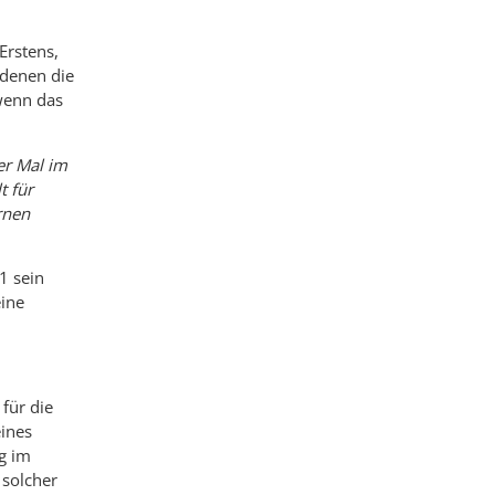
Erstens,
 denen die
 wenn das
er Mal im
t für
rnen
1 sein
eine
für die
eines
g im
solcher