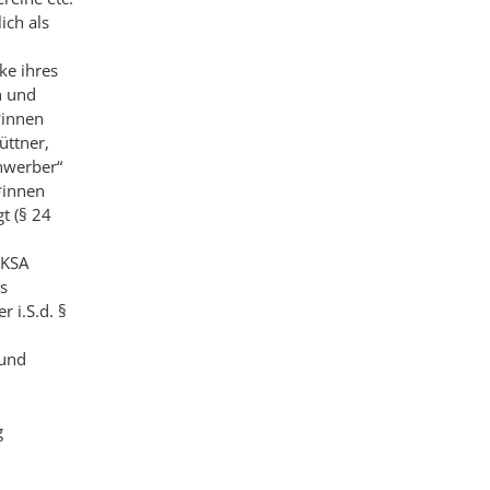
ch als
ke ihres
n und
*innen
üttner,
nwerber“
*innen
t (§ 24
 KSA
s
r i.S.d. §
 und
g