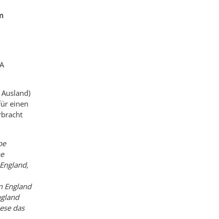
m
SA
m Ausland)
für einen
rbracht
pe
ne
 England,
in England
ngland
ese das