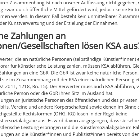
arer Zusammenhang ist nach unserer Auffassung nicht gegeben,
 zwar durch öffentliche Mittel gefördert wird, jedoch keine Eintri
en werden. In diesem Fall besteht kein unmittelbarer Zusamm
der Kunstverwertung und der Erzielung der Einnahmen.
he Zahlungen an
onen/Gesellschaften lösen KSA aus
erter, die an natürliche Personen (selbständige Künstler*innen) 
rar für künstlerische Leistung zahlen, müssen KSA abführen. Glei
Zahlungen an eine GbR. Die GbR ist zwar keine natürliche Person,
d sie im Zusammenhang mit der KSA einer natürlichen Person glei
OZ 2011, 1218, Rn. 15). Der Verwerter muss auch KSA abführen, 
rliche Person oder die GbR ihren Sitz im Ausland hat.
ungen an juristische Personen des öffentlichen und des privaten
bHs, Vereine und andere Körperschaften) sowie denen im Sinne 
chgestellte Rechtsformen (OHG, KG) lösen in der Regel keine
tlersozialabgabe aus. Es wird davon ausgegangen, dass sie selbe
stlerische Leistung erbringen und die Künstlersozialabgabe im R
lungen an die Künstler*innen und Publizist*innen bereits von de