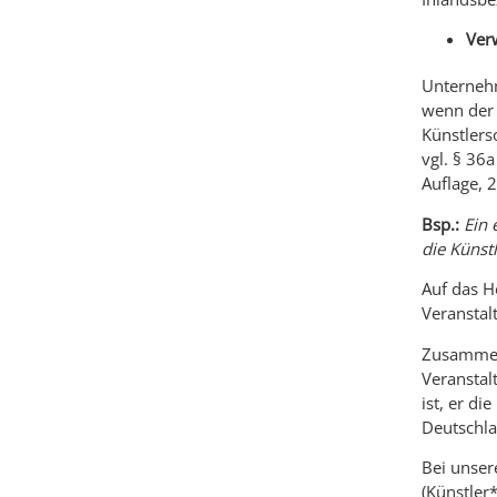
Verw
Unternehm
wenn der A
Künstlers
vgl. § 36
Auflage, 
Bsp.:
Ein e
die Künstl
Auf das H
Veranstalt
Zusammenf
Veranstal
ist, er di
Deutschla
Bei unser
(Künstler