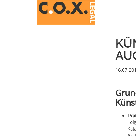
KÜ
AU
16.07.20
Grun
Künst
Typ
Fol
Kata
Als