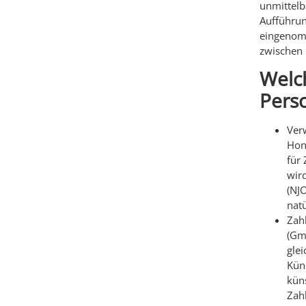
unmittelb
Aufführung
eingenomm
zwischen 
Welc
Pers
Verw
Hono
für 
wir
(NJ
natü
Zahl
(Gm
glei
Küns
kün
Zah