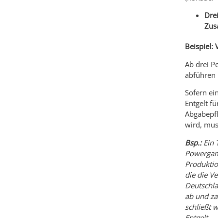
Drei
Zus
Beispiel:
Ab drei P
abführen
Sofern ein
Entgelt fü
Abgabepfl
wird, mus
Bsp.:
Ein T
Powergame
Produktion
die die Ve
Deutschla
ab und zah
schließt 
Entgelt.