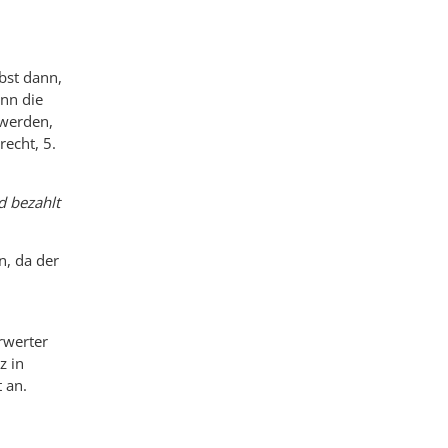
bst dann,
ann die
 werden,
echt, 5.
d bezahlt
n, da der
rwerter
z in
 an.