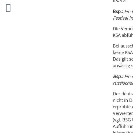
63/92.
Bsp.:
Ein f
Festival i
Die Verans
KSA abfü
Bei aussc
keine KSA
Das gilt s
ansässig s
Bsp.:
Ein 
russischen
Der deuts
nicht in 
erprobte 
Verwerter
(vgl. BSG
Aufführun
Inlandsbe