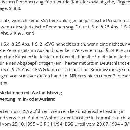
stischen Personen abgeführt wurde (Künstlersozialabgabe, Jürgens
age, S. 83).
satz, wonach keine KSA bei Zahlungen an juristische Personen anfä
, wenn diese juristische Personen sog. Dritte i. S. d. § 25 Abs. 1 S.
 Abs. 2 KSVG sind.
i.S.d. § 25 Abs. 1 S. 2 KSVG handelt es sich, wenn eine nicht zur
ete Person (Sitz im Ausland oder kein Verwerter i.S.d. § 24 KSVG) 
 ein/e Künstler*in leistet und der/die Künstler*in die künstleris
ür einen Abgabepflichtigen (ein Theater mit Sitz in Deutschland) e
 i.S.d. § 25 Abs. 2 KSVG kann es sich auch bei Kommissionsgesch
ngen von Kunstverkäufen handeln. Näheres hierzu unter 3. dieser
ngen.
stellationen mit Auslandsbezug
wertung im In- oder Ausland
rter muss KSA abführen, wenn er die künstlerische Leistung in
nd verwertet. Auf den Wohnsitz der Künstler*in kommt es nicht an
l vom 25.10.1995 – 3 RK 11/94; BSG Urteil vom 20.07.1994 – 3/