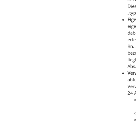
Die
„typ
Eig
eig
dabe
erte
Rn.
beze
lieg
Abs.
Verw
abfü
Verw
24 