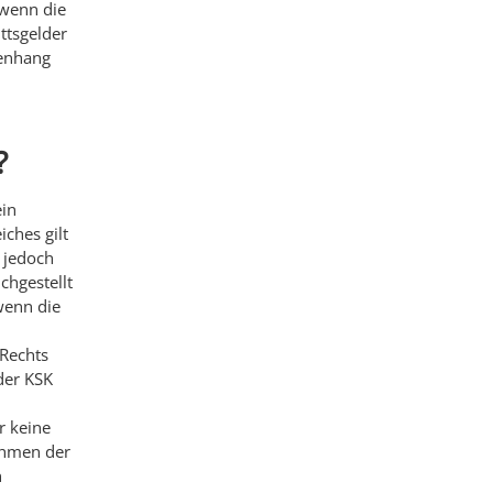
 wenn die
ttsgelder
enhang
?
ein
ches gilt
 jedoch
chgestellt
wenn die
 Rechts
der KSK
r keine
ahmen der
n