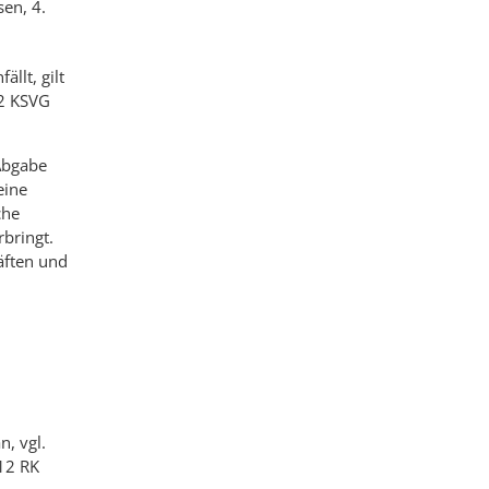
en, 4.
llt, gilt
 2 KSVG
 Abgabe
eine
che
rbringt.
äften und
, vgl.
12 RK