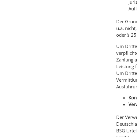
juri
Aufl
Der Grund
u.a. nicht
oder § 25
Um Dritte 
verpflicht
Zahlung an
Leistung f
Um Dritte
Vermittlu
Ausführu
Kon
Ver
Der Verwe
Deutschla
BSG Urtei