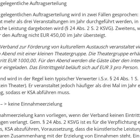
 gelegentliche Auftragserteilung
 gelegentlichen Auftragserteilung wird in zwei Fällen gesprochen: 
t mehr als drei Veranstaltungen im Jahr durchgeführt werden, in
sche Leistung dargeboten wird (§ 24 Abs. 2 S. 2 KSVG). Zweitens,
r den Auftrag nicht EUR 450,00 im Jahr übersteigt.
Verband zur Förderung von kulturellem Austausch veranstaltet vi
n Abend mit einer kleinen Theatergruppe. Die Theatergruppe erhäl
tritt EUR 1000,00. Für den Abend werden die Gäste über den inte
r eingeladen. Das Eintrittsgeld beläuft sich auf EUR 3 pro Person.
d wird in der Regel kein typischer Verwerter i.S.v. § 24 Abs. 1 S. 
kein Theater). Er veranstaltet jedoch häufiger als drei Mal im Jahr 
g, sodass er KSA abführen muss.
) – > keine Einnahmeerzielung
nahmeerzielung kann vorliegen, wenn der Verband keinen Eintritt 
gen verlangt. Gem. § 24 Abs. 2 KSVG ist es für die Verpflichtung 
s, KSA abzuführen, Voraussetzung, dass die künstlerische Leistun
aren Zusammenhang mit der Erzielung von Einnahmen steht. Ein 