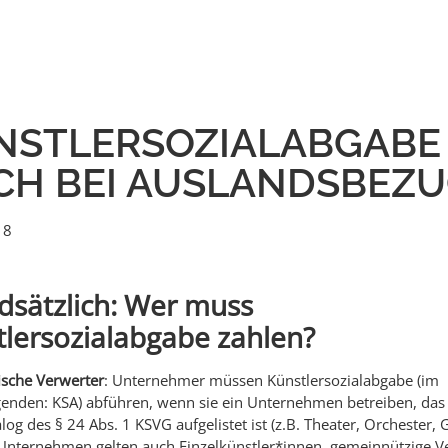
NSTLERSOZIALABGABE
CH BEI AUSLANDSBEZ
18
dsätzlich: Wer muss
lersozialabgabe zahlen?
ische Verwerter
: Unternehmer müssen Künstlersozialabgabe (im
genden: KSA) abführen, wenn sie ein Unternehmen betreiben, das
log des § 24 Abs. 1 KSVG aufgelistet ist (z.B. Theater, Orchester, G
 Unternehmen gelten auch Einzelkünstler*innen, gemeinnützige Ve