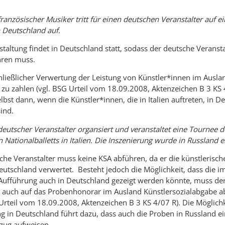
ranzösischer Musiker tritt für einen deutschen Veranstalter auf e
n Deutschland auf.
taltung findet in Deutschland statt, sodass der deutsche Veransta
hren muss.
hließlicher Verwertung der Leistung von Künstler*innen im Auslan
 zu zahlen (vgl. BSG Urteil vom 18.09.2008, Aktenzeichen B 3 KS 
elbst dann, wenn die Künstler*innen, die in Italien auftreten, in D
ind.
deutscher Veranstalter organsiert und veranstaltet eine Tournee d
 Nationalballetts in Italien. Die Inszenierung wurde in Russland e
che Veranstalter muss keine KSA abführen, da er die künstlerisch
Deutschland verwertet. Besteht jedoch die Möglichkeit, dass die i
Aufführung auch in Deutschland gezeigt werden könnte, muss de
 auch auf das Probenhonorar im Ausland Künstlersozialabgabe 
 Urteil vom 18.09.2008, Aktenzeichen B 3 KS 4/07 R). Die Möglichk
g in Deutschland führt dazu, dass auch die Proben in Russland e
zug aufweisen.