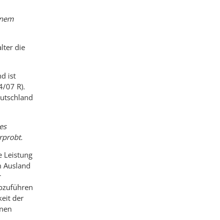
inem
lter die
d ist
4/07 R).
eutschland
es
rprobt.
e Leistung
m Ausland
r
abzuführen
eit der
inen